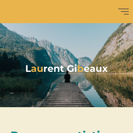
Cie Les
Gens
d'Unmani
L
a
u
r
e
n
t
G
i
b
e
a
u
x