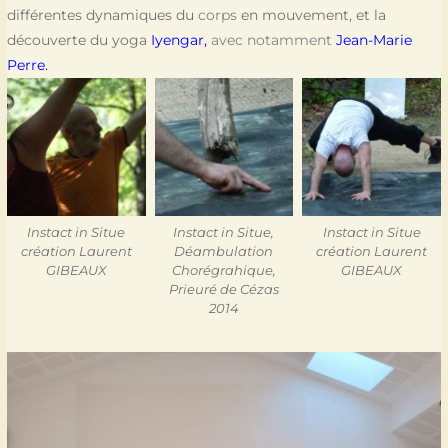
différentes dynamiques du
corps
en mouvement, et la
découverte du yoga
Iyengar
,
avec notamment
Jean-Marie
Perre.
Instact in Situe
Instact in Situe,
Instact in Situe
création Laurent
Déambulation
création Laurent
GIBEAUX
Chorégrahique,
GIBEAUX
Prieuré de Cézas
2014